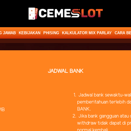
G JAWAB
KEBIJAKAN
PHISING
KALKULATOR MIX PARLAY
CARA B
JADWAL BANK
Jadwal bank sewaktu-wak
pemberitahuan terlebih da
BANK.
WIB
Jika bank gangguan atau o
withdraw tidak dapat di 
normal kembali.