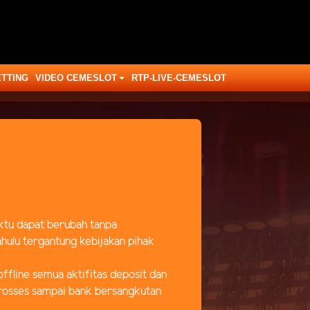
ETTING
VIDEO CEMESLOT
RTP-LIVE-CEMESLOT
tu dapat berubah tanpa
hulu tergantung kebijakan pihak
ffline semua aktifitas deposit dan
prosses sampai bank bersangkutan