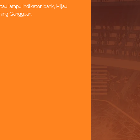
tau lampu indikator bank, Hijau
ning Gangguan.