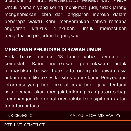
diuraikan di atas MENGELOLA PERMAINAN ANDA
Untuk pemain yang sering menikmati judi, tidak jarang
menghabiskan lebih dari anggaran mereka dalam
beberapa waktu. Kami menyarankan bahwa rencana
anggaran khusus dilakukan untuk memastikan
pengeluaran perjudian terjangkau.
MENCEGAH PERJUDIAN DI BAWAH UMUR
Anda harus minimal 18 tahun untuk bermain di
cemeslot. Kami melakukan pemeriksaan untuk
memastikan bahwa tidak ada orang di bawah usia
hukum memiliki akses ke situs game kami. Penyediaan
informasi yang tidak akurat atau tidak jujur tentang
usia pemain akan mengakibatkan perampasan setiap
kemenangan dan dapat mengakibatkan sipil dan / atau
tuntutan pidana.
LINK CEMESLOT
KALKULATOR MIX PARLAY
RTP-LIVE-CEMESLOT