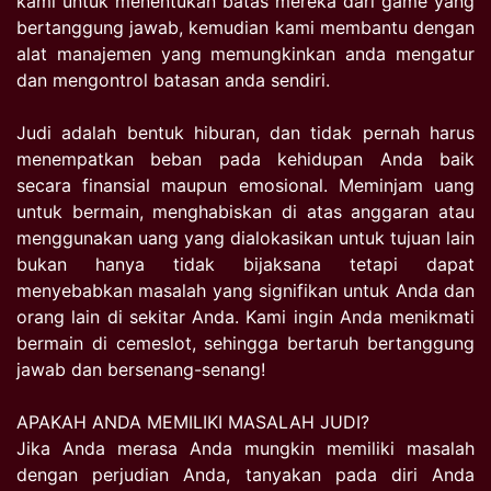
kami untuk menentukan batas mereka dari game yang
bertanggung jawab, kemudian kami membantu dengan
alat manajemen yang memungkinkan anda mengatur
dan mengontrol batasan anda sendiri.
Judi adalah bentuk hiburan, dan tidak pernah harus
menempatkan beban pada kehidupan Anda baik
secara finansial maupun emosional. Meminjam uang
untuk bermain, menghabiskan di atas anggaran atau
menggunakan uang yang dialokasikan untuk tujuan lain
bukan hanya tidak bijaksana tetapi dapat
menyebabkan masalah yang signifikan untuk Anda dan
orang lain di sekitar Anda. Kami ingin Anda menikmati
bermain di cemeslot, sehingga bertaruh bertanggung
jawab dan bersenang-senang!
APAKAH ANDA MEMILIKI MASALAH JUDI?
Jika Anda merasa Anda mungkin memiliki masalah
dengan perjudian Anda, tanyakan pada diri Anda